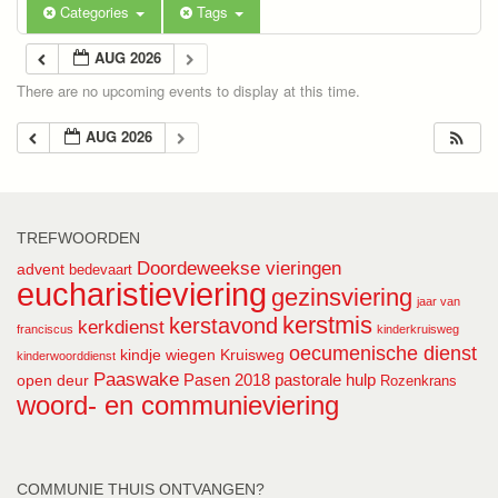
Categories
Tags
AUG 2026
There are no upcoming events to display at this time.
AUG 2026
TREFWOORDEN
Doordeweekse vieringen
advent
bedevaart
eucharistieviering
gezinsviering
jaar van
kerstmis
kerstavond
kerkdienst
franciscus
kinderkruisweg
oecumenische dienst
kindje wiegen
Kruisweg
kinderwoorddienst
Paaswake
Pasen 2018
pastorale hulp
open deur
Rozenkrans
woord- en communieviering
COMMUNIE THUIS ONTVANGEN?