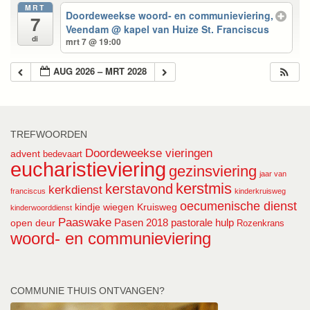
MRT
Doordeweekse woord- en communieviering,
7
Veendam
@ kapel van Huize St. Franciscus
di
mrt 7 @ 19:00
AUG 2026 – MRT 2028
TREFWOORDEN
Doordeweekse vieringen
advent
bedevaart
eucharistieviering
gezinsviering
jaar van
kerstmis
kerstavond
kerkdienst
franciscus
kinderkruisweg
oecumenische dienst
kindje wiegen
Kruisweg
kinderwoorddienst
Paaswake
Pasen 2018
pastorale hulp
open deur
Rozenkrans
woord- en communieviering
COMMUNIE THUIS ONTVANGEN?