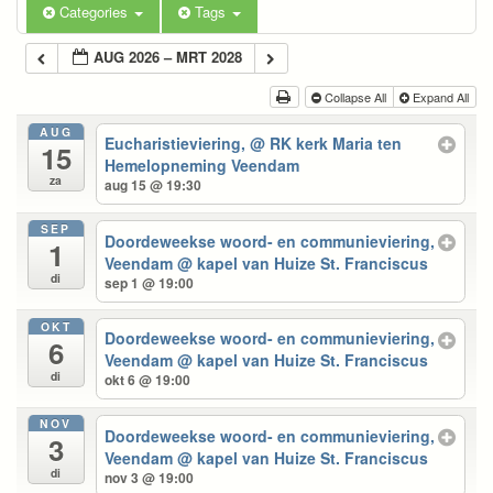
Categories
Tags
AUG 2026 – MRT 2028
Collapse All
Expand All
AUG
Eucharistieviering,
@ RK kerk Maria ten
15
Hemelopneming Veendam
za
aug 15 @ 19:30
SEP
Doordeweekse woord- en communieviering,
1
Veendam
@ kapel van Huize St. Franciscus
di
sep 1 @ 19:00
OKT
Doordeweekse woord- en communieviering,
6
Veendam
@ kapel van Huize St. Franciscus
di
okt 6 @ 19:00
NOV
Doordeweekse woord- en communieviering,
3
Veendam
@ kapel van Huize St. Franciscus
di
nov 3 @ 19:00