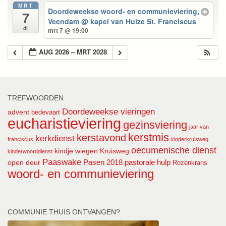
MRT
Doordeweekse woord- en communieviering,
7
Veendam
@ kapel van Huize St. Franciscus
di
mrt 7 @ 19:00
AUG 2026 – MRT 2028
TREFWOORDEN
Doordeweekse vieringen
advent
bedevaart
eucharistieviering
gezinsviering
jaar van
kerstmis
kerstavond
kerkdienst
franciscus
kinderkruisweg
oecumenische dienst
kindje wiegen
Kruisweg
kinderwoorddienst
Paaswake
Pasen 2018
pastorale hulp
open deur
Rozenkrans
woord- en communieviering
COMMUNIE THUIS ONTVANGEN?