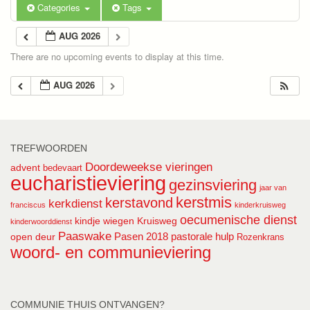
Categories
Tags
AUG 2026
There are no upcoming events to display at this time.
AUG 2026
TREFWOORDEN
Doordeweekse vieringen
advent
bedevaart
eucharistieviering
gezinsviering
jaar van
kerstmis
kerstavond
kerkdienst
franciscus
kinderkruisweg
oecumenische dienst
kindje wiegen
Kruisweg
kinderwoorddienst
Paaswake
Pasen 2018
pastorale hulp
open deur
Rozenkrans
woord- en communieviering
COMMUNIE THUIS ONTVANGEN?