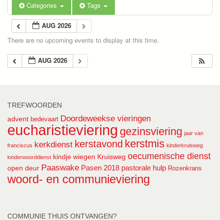
Categories
Tags
AUG 2026
There are no upcoming events to display at this time.
AUG 2026
TREFWOORDEN
Doordeweekse vieringen
advent
bedevaart
eucharistieviering
gezinsviering
jaar van
kerstmis
kerstavond
kerkdienst
franciscus
kinderkruisweg
oecumenische dienst
kindje wiegen
Kruisweg
kinderwoorddienst
Paaswake
Pasen 2018
pastorale hulp
open deur
Rozenkrans
woord- en communieviering
COMMUNIE THUIS ONTVANGEN?