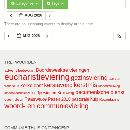
Categories
Tags
AUG 2026
There are no upcoming events to display at this time.
AUG 2026
TREFWOORDEN
Doordeweekse vieringen
advent
bedevaart
eucharistieviering
gezinsviering
jaar van
kerstmis
kerstavond
kerkdienst
franciscus
kinderkruisweg
oecumenische dienst
kindje wiegen
Kruisweg
kinderwoorddienst
Paaswake
Pasen 2018
pastorale hulp
open deur
Rozenkrans
woord- en communieviering
COMMUNIE THUIS ONTVANGEN?