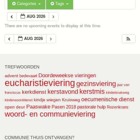
Categories
Tags
AUG 2026
There are no upcoming events to display at this time.
AUG 2026
TREFWOORDEN
Doordeweekse vieringen
advent
bedevaart
eucharistieviering
gezinsviering
jaar van
kerstmis
kerstavond
kerkdienst
franciscus
kinderkruisweg
oecumenische dienst
kindje wiegen
Kruisweg
kinderwoorddienst
Paaswake
Pasen 2018
pastorale hulp
open deur
Rozenkrans
woord- en communieviering
COMMUNIE THUIS ONTVANGEN?