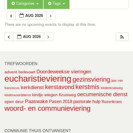
Categories
Tags
AUG 2026
There are no upcoming events to display at this time.
AUG 2026
TREFWOORDEN
Doordeweekse vieringen
advent
bedevaart
eucharistieviering
gezinsviering
jaar van
kerstmis
kerstavond
kerkdienst
franciscus
kinderkruisweg
oecumenische dienst
kindje wiegen
Kruisweg
kinderwoorddienst
Paaswake
Pasen 2018
pastorale hulp
open deur
Rozenkrans
woord- en communieviering
COMMUNIE THUIS ONTVANGEN?