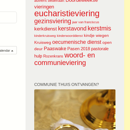
Doordeweekse
advent
bedevaart
vieringen
eucharistieviering
gezinsviering
jaar van franciscus
kerstmis
kerstavond
kerkdienst
kindje wiegen
kinderkruisweg
kinderwoorddienst
oecumenische dienst
Kruisweg
open
Paaswake
Pasen 2018
pastorale
deur
calendar
woord- en
hulp
Rozenkrans
communieviering
COMMUNIE THUIS ONTVANGEN?