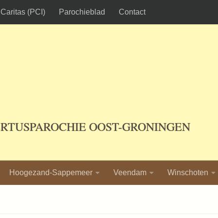
Caritas (PCI)
Parochieblad
Contact
ERTUSPAROCHIE OOST-GRONINGEN
Hoogezand-Sappemeer
Veendam
Winschoten