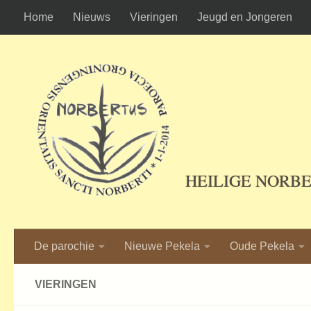
Home
Nieuws
Vieringen
Jeugd en Jongeren
Ga naar de inhoud
HEILIGE NORB
De parochie
Nieuwe Pekela
Oude Pekela
VIERINGEN