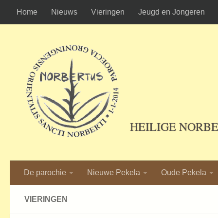
Home
Nieuws
Vieringen
Jeugd en Jongeren
Ga naar de inhoud
HEILIGE NORB
De parochie
Nieuwe Pekela
Oude Pekela
VIERINGEN