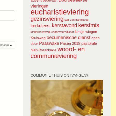
Doordeweekse
advent
bedevaart
vieringen
eucharistieviering
gezinsviering
jaar van franciscus
kerstmis
kerstavond
kerkdienst
kindje wiegen
kinderkruisweg
kinderwoorddienst
oecumenische dienst
Kruisweg
open
Paaswake
Pasen 2018
pastorale
deur
calendar
woord- en
hulp
Rozenkrans
communieviering
COMMUNIE THUIS ONTVANGEN?