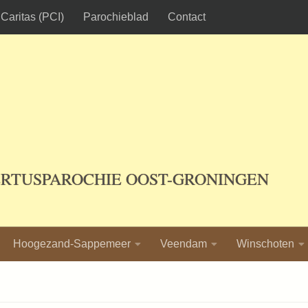
Caritas (PCI)
Parochieblad
Contact
ERTUSPAROCHIE OOST-GRONINGEN
Hoogezand-Sappemeer
Veendam
Winschoten