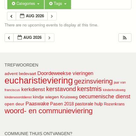
Categories
Tags
AUG 2026
There are no upcoming events to display at this time.
AUG 2026
TREFWOORDEN
Doordeweekse vieringen
advent
bedevaart
eucharistieviering
gezinsviering
jaar van
kerstmis
kerstavond
kerkdienst
franciscus
kinderkruisweg
oecumenische dienst
kindje wiegen
Kruisweg
kinderwoorddienst
Paaswake
Pasen 2018
pastorale hulp
open deur
Rozenkrans
woord- en communieviering
COMMUNIE THUIS ONTVANGEN?