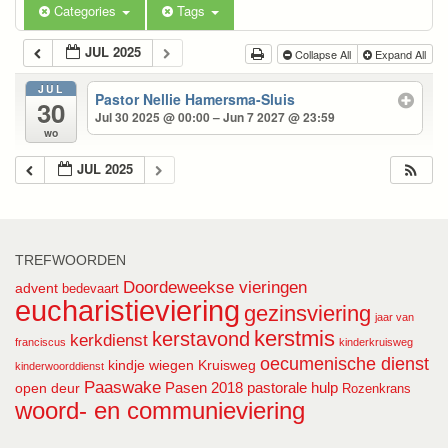
Categories
Tags
JUL 2025
Collapse All
Expand All
JUL
Pastor Nellie Hamersma-Sluis
30
Jul 30 2025 @ 00:00 – Jun 7 2027 @ 23:59
wo
JUL 2025
TREFWOORDEN
Doordeweekse vieringen
advent
bedevaart
eucharistieviering
gezinsviering
jaar van
kerstmis
kerstavond
kerkdienst
franciscus
kinderkruisweg
oecumenische dienst
kindje wiegen
Kruisweg
kinderwoorddienst
Paaswake
Pasen 2018
pastorale hulp
open deur
Rozenkrans
woord- en communieviering