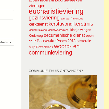
Doordeweekse
advent
bedevaart
vieringen
eucharistieviering
gezinsviering
jaar van franciscus
kerstmis
kerstavond
kerkdienst
kindje wiegen
kinderkruisweg
kinderwoorddienst
oecumenische dienst
Kruisweg
open
Paaswake
Pasen 2018
pastorale
deur
calendar
woord- en
hulp
Rozenkrans
communieviering
COMMUNIE THUIS ONTVANGEN?