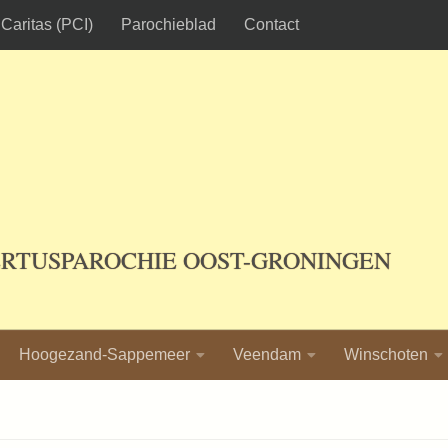
Caritas (PCI)
Parochieblad
Contact
ERTUSPAROCHIE OOST-GRONINGEN
Hoogezand-Sappemeer
Veendam
Winschoten