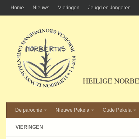
Home
Nieuws
Vieringen
Jeugd en Jongeren
Ga naar de inhoud
HEILIGE NORB
De parochie
Nieuwe Pekela
Oude Pekela
VIERINGEN