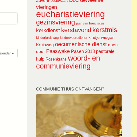
Doordeweekse
advent
bedevaart
vieringen
eucharistieviering
gezinsviering
jaar van franciscus
kerstmis
kerstavond
kerkdienst
kindje wiegen
kinderkruisweg
kinderwoorddienst
oecumenische dienst
Kruisweg
open
Paaswake
Pasen 2018
pastorale
deur
calendar
woord- en
hulp
Rozenkrans
communieviering
COMMUNIE THUIS ONTVANGEN?