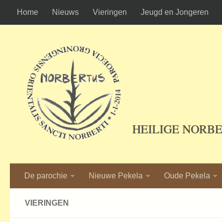
Home
Nieuws
Vieringen
Jeugd en Jongeren
Ga naar de inhoud
HEILIGE NORB
De parochie
Nieuwe Pekela
Oude Pekela
VIERINGEN