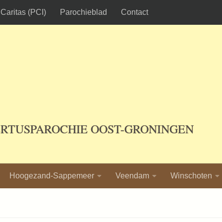
Caritas (PCI)
Parochieblad
Contact
ERTUSPAROCHIE OOST-GRONINGEN
Hoogezand-Sappemeer
Veendam
Winschoten