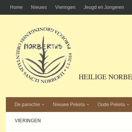
Home
Nieuws
Vieringen
Jeugd en Jongeren
Ga naar de inhoud
HEILIGE NORB
De parochie
Nieuwe Pekela
Oude Pekela
VIERINGEN