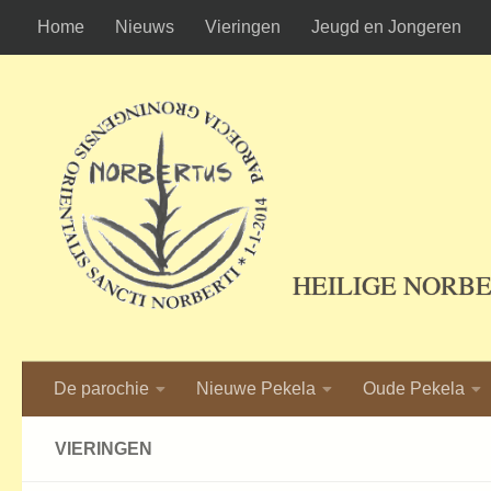
Home
Nieuws
Vieringen
Jeugd en Jongeren
Ga naar de inhoud
HEILIGE NORB
De parochie
Nieuwe Pekela
Oude Pekela
VIERINGEN