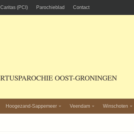
Caritas (PCI)
Parochieblad
Contact
ERTUSPAROCHIE OOST-GRONINGEN
Hoogezand-Sappemeer
Veendam
Winschoten