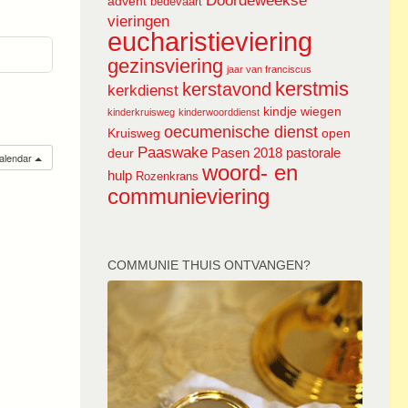
Doordeweekse
advent
bedevaart
vieringen
eucharistieviering
gezinsviering
jaar van franciscus
kerstmis
kerstavond
kerkdienst
kindje wiegen
kinderkruisweg
kinderwoorddienst
oecumenische dienst
Kruisweg
open
Paaswake
Pasen 2018
pastorale
deur
calendar
woord- en
hulp
Rozenkrans
communieviering
COMMUNIE THUIS ONTVANGEN?