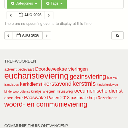
Categories
Tags
AUG 2026
There are no upcoming events to display at this time.
AUG 2026
TREFWOORDEN
Doordeweekse vieringen
advent
bedevaart
eucharistieviering
gezinsviering
jaar van
kerstmis
kerstavond
kerkdienst
franciscus
kinderkruisweg
oecumenische dienst
kindje wiegen
Kruisweg
kinderwoorddienst
Paaswake
Pasen 2018
pastorale hulp
open deur
Rozenkrans
woord- en communieviering
COMMUNIE THUIS ONTVANGEN?