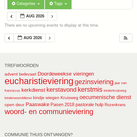
Categories
Tags
AUG 2026
There are no upcoming events to display at this time.
AUG 2026
TREFWOORDEN
Doordeweekse vieringen
advent
bedevaart
eucharistieviering
gezinsviering
jaar van
kerstmis
kerstavond
kerkdienst
franciscus
kinderkruisweg
oecumenische dienst
kindje wiegen
Kruisweg
kinderwoorddienst
Paaswake
Pasen 2018
pastorale hulp
open deur
Rozenkrans
woord- en communieviering
COMMUNIE THUIS ONTVANGEN?