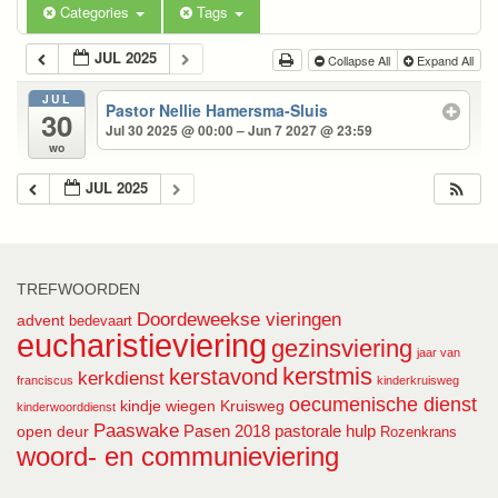
Categories
Tags
JUL 2025
Collapse All
Expand All
JUL
Pastor Nellie Hamersma-Sluis
30
Jul 30 2025 @ 00:00 – Jun 7 2027 @ 23:59
wo
JUL 2025
TREFWOORDEN
Doordeweekse vieringen
advent
bedevaart
eucharistieviering
gezinsviering
jaar van
kerstmis
kerstavond
kerkdienst
franciscus
kinderkruisweg
oecumenische dienst
kindje wiegen
Kruisweg
kinderwoorddienst
Paaswake
Pasen 2018
pastorale hulp
open deur
Rozenkrans
woord- en communieviering