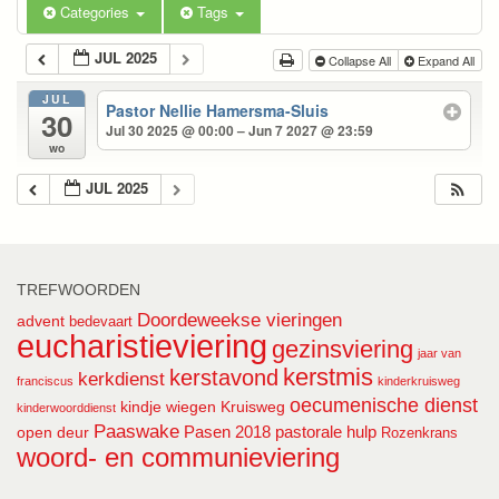
Categories
Tags
JUL 2025
Collapse All
Expand All
JUL
Pastor Nellie Hamersma-Sluis
30
Jul 30 2025 @ 00:00 – Jun 7 2027 @ 23:59
wo
JUL 2025
TREFWOORDEN
Doordeweekse vieringen
advent
bedevaart
eucharistieviering
gezinsviering
jaar van
kerstmis
kerstavond
kerkdienst
franciscus
kinderkruisweg
oecumenische dienst
kindje wiegen
Kruisweg
kinderwoorddienst
Paaswake
Pasen 2018
pastorale hulp
open deur
Rozenkrans
woord- en communieviering