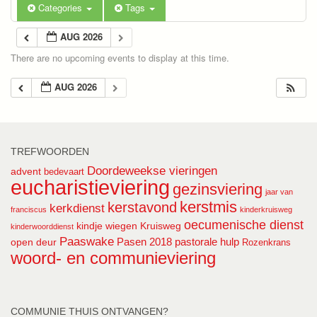
Categories
Tags
AUG 2026
There are no upcoming events to display at this time.
AUG 2026
TREFWOORDEN
Doordeweekse vieringen
advent
bedevaart
eucharistieviering
gezinsviering
jaar van
kerstmis
kerstavond
kerkdienst
franciscus
kinderkruisweg
oecumenische dienst
kindje wiegen
Kruisweg
kinderwoorddienst
Paaswake
Pasen 2018
pastorale hulp
open deur
Rozenkrans
woord- en communieviering
COMMUNIE THUIS ONTVANGEN?