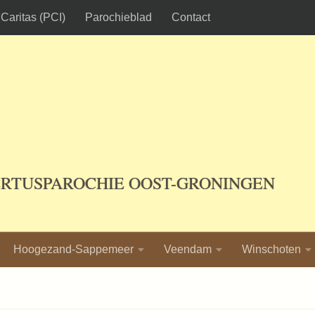
Caritas (PCI)
Parochieblad
Contact
ERTUSPAROCHIE OOST-GRONINGEN
Hoogezand-Sappemeer
Veendam
Winschoten