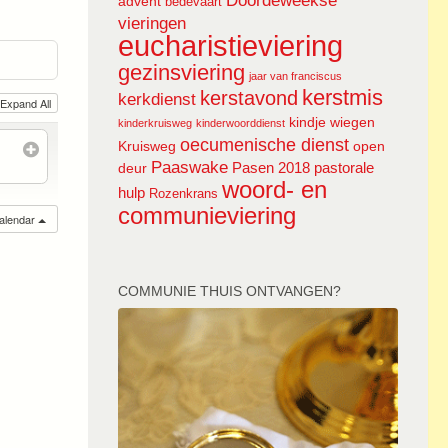
Doordeweekse
advent
bedevaart
vieringen
eucharistieviering
gezinsviering
jaar van franciscus
kerstmis
kerstavond
kerkdienst
Expand All
kindje wiegen
kinderkruisweg
kinderwoorddienst
oecumenische dienst
Kruisweg
open
Paaswake
Pasen 2018
pastorale
deur
woord- en
hulp
Rozenkrans
communieviering
calendar
COMMUNIE THUIS ONTVANGEN?