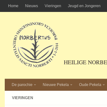
Home
Nieuws
Vieringen
Jeugd en Jongeren
Ga naar de inhoud
HEILIGE NORB
De parochie
Nieuwe Pekela
Oude Pekela
VIERINGEN