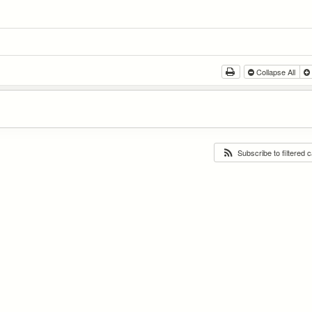
Collapse All
Subscribe to filtered 