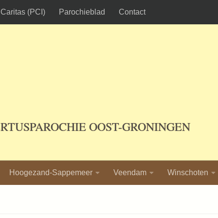
Caritas (PCI)
Parochieblad
Contact
ERTUSPAROCHIE OOST-GRONINGEN
Hoogezand-Sappemeer
Veendam
Winschoten