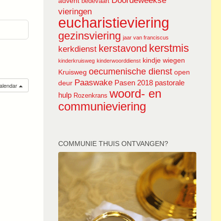
Doordeweekse
advent
bedevaart
vieringen
eucharistieviering
gezinsviering
jaar van franciscus
kerstmis
kerstavond
kerkdienst
kindje wiegen
kinderkruisweg
kinderwoorddienst
oecumenische dienst
Kruisweg
open
Paaswake
Pasen 2018
pastorale
deur
calendar
woord- en
hulp
Rozenkrans
communieviering
COMMUNIE THUIS ONTVANGEN?