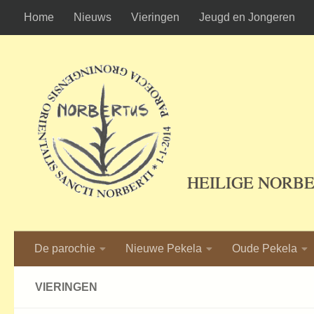
Home
Nieuws
Vieringen
Jeugd en Jongeren
Ga naar de inhoud
HEILIGE NORB
De parochie
Nieuwe Pekela
Oude Pekela
VIERINGEN