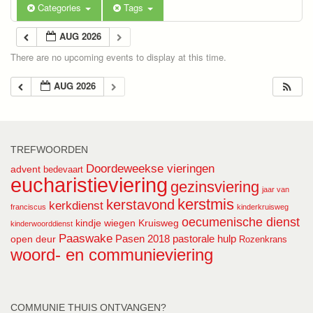
Categories
Tags
AUG 2026
There are no upcoming events to display at this time.
AUG 2026
TREFWOORDEN
Doordeweekse vieringen
advent
bedevaart
eucharistieviering
gezinsviering
jaar van
kerstmis
kerstavond
kerkdienst
franciscus
kinderkruisweg
oecumenische dienst
kindje wiegen
Kruisweg
kinderwoorddienst
Paaswake
Pasen 2018
pastorale hulp
open deur
Rozenkrans
woord- en communieviering
COMMUNIE THUIS ONTVANGEN?