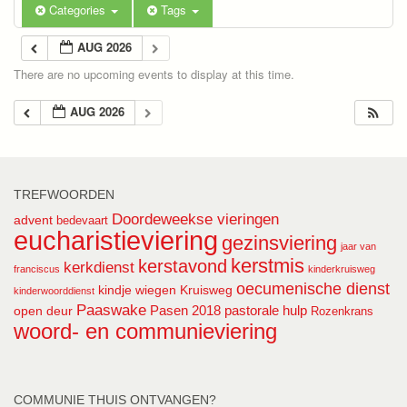
Categories
Tags
AUG 2026
There are no upcoming events to display at this time.
AUG 2026
TREFWOORDEN
Doordeweekse vieringen
advent
bedevaart
eucharistieviering
gezinsviering
jaar van
kerstmis
kerstavond
kerkdienst
franciscus
kinderkruisweg
oecumenische dienst
kindje wiegen
Kruisweg
kinderwoorddienst
Paaswake
Pasen 2018
pastorale hulp
open deur
Rozenkrans
woord- en communieviering
COMMUNIE THUIS ONTVANGEN?