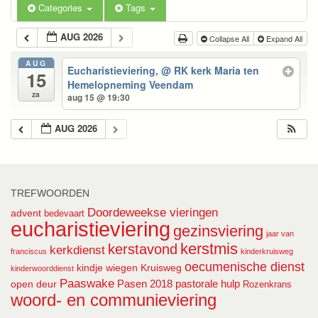
Categories
Tags
AUG 2026
Collapse All
Expand All
AUG
Eucharistieviering,
@ RK kerk Maria ten
15
Hemelopneming Veendam
za
aug 15 @ 19:30
AUG 2026
TREFWOORDEN
Doordeweekse vieringen
advent
bedevaart
eucharistieviering
gezinsviering
jaar van
kerstmis
kerstavond
kerkdienst
franciscus
kinderkruisweg
oecumenische dienst
kindje wiegen
Kruisweg
kinderwoorddienst
Paaswake
Pasen 2018
pastorale hulp
open deur
Rozenkrans
woord- en communieviering