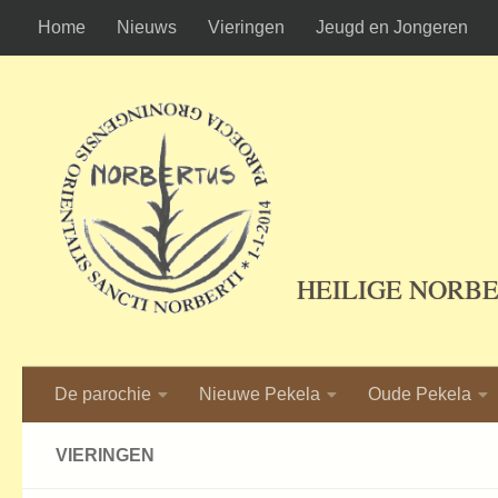
Home
Nieuws
Vieringen
Jeugd en Jongeren
Ga naar de inhoud
HEILIGE NORB
De parochie
Nieuwe Pekela
Oude Pekela
VIERINGEN