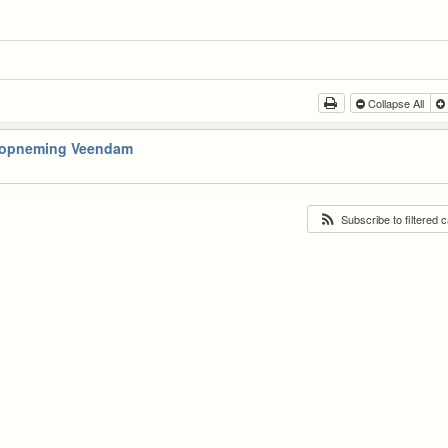
Collapse All
elopneming Veendam
Subscribe to filtered 