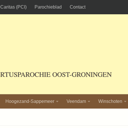
Caritas (PCI)
Parochieblad
Contact
ERTUSPAROCHIE OOST-GRONINGEN
Hoogezand-Sappemeer
Veendam
Winschoten