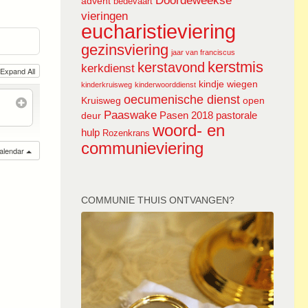
Doordeweekse
advent
bedevaart
vieringen
eucharistieviering
gezinsviering
jaar van franciscus
kerstmis
kerstavond
kerkdienst
Expand All
kindje wiegen
kinderkruisweg
kinderwoorddienst
oecumenische dienst
Kruisweg
open
Paaswake
Pasen 2018
pastorale
deur
woord- en
hulp
Rozenkrans
communieviering
calendar
COMMUNIE THUIS ONTVANGEN?