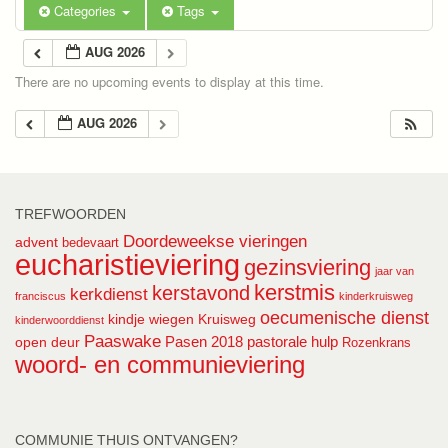
Categories
Tags
AUG 2026
There are no upcoming events to display at this time.
AUG 2026
TREFWOORDEN
Doordeweekse vieringen
advent
bedevaart
eucharistieviering
gezinsviering
jaar van
kerstmis
kerstavond
kerkdienst
franciscus
kinderkruisweg
oecumenische dienst
kindje wiegen
Kruisweg
kinderwoorddienst
Paaswake
Pasen 2018
pastorale hulp
open deur
Rozenkrans
woord- en communieviering
COMMUNIE THUIS ONTVANGEN?