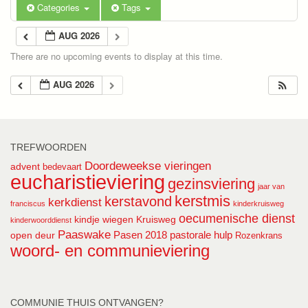
Categories
Tags
AUG 2026
There are no upcoming events to display at this time.
AUG 2026
TREFWOORDEN
Doordeweekse vieringen
advent
bedevaart
eucharistieviering
gezinsviering
jaar van
kerstmis
kerstavond
kerkdienst
franciscus
kinderkruisweg
oecumenische dienst
kindje wiegen
Kruisweg
kinderwoorddienst
Paaswake
Pasen 2018
pastorale hulp
open deur
Rozenkrans
woord- en communieviering
COMMUNIE THUIS ONTVANGEN?