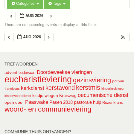
Categories
Tags
AUG 2026
There are no upcoming events to display at this time.
AUG 2026
TREFWOORDEN
Doordeweekse vieringen
advent
bedevaart
eucharistieviering
gezinsviering
jaar van
kerstmis
kerstavond
kerkdienst
franciscus
kinderkruisweg
oecumenische dienst
kindje wiegen
Kruisweg
kinderwoorddienst
Paaswake
Pasen 2018
pastorale hulp
open deur
Rozenkrans
woord- en communieviering
COMMUNIE THUIS ONTVANGEN?