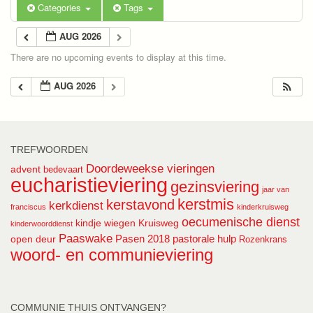
Categories
Tags
AUG 2026
There are no upcoming events to display at this time.
AUG 2026
TREFWOORDEN
Doordeweekse vieringen
advent
bedevaart
eucharistieviering
gezinsviering
jaar van
kerstmis
kerstavond
kerkdienst
franciscus
kinderkruisweg
oecumenische dienst
kindje wiegen
Kruisweg
kinderwoorddienst
Paaswake
Pasen 2018
pastorale hulp
open deur
Rozenkrans
woord- en communieviering
COMMUNIE THUIS ONTVANGEN?