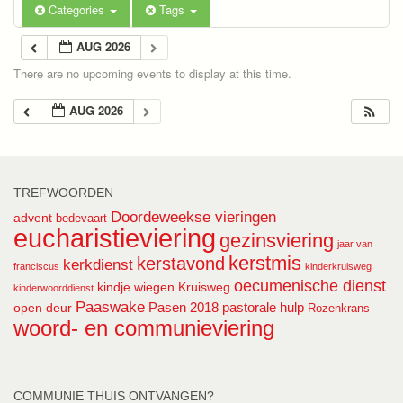
Categories
Tags
AUG 2026
There are no upcoming events to display at this time.
AUG 2026
TREFWOORDEN
Doordeweekse vieringen
advent
bedevaart
eucharistieviering
gezinsviering
jaar van
kerstmis
kerstavond
kerkdienst
franciscus
kinderkruisweg
oecumenische dienst
kindje wiegen
Kruisweg
kinderwoorddienst
Paaswake
Pasen 2018
pastorale hulp
open deur
Rozenkrans
woord- en communieviering
COMMUNIE THUIS ONTVANGEN?