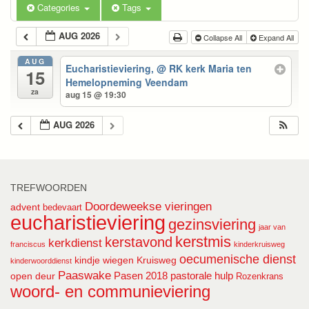
Categories
Tags
AUG 2026
Collapse All
Expand All
AUG
Eucharistieviering,
@ RK kerk Maria ten
15
Hemelopneming Veendam
za
aug 15 @ 19:30
AUG 2026
TREFWOORDEN
Doordeweekse vieringen
advent
bedevaart
eucharistieviering
gezinsviering
jaar van
kerstmis
kerstavond
kerkdienst
franciscus
kinderkruisweg
oecumenische dienst
kindje wiegen
Kruisweg
kinderwoorddienst
Paaswake
Pasen 2018
pastorale hulp
open deur
Rozenkrans
woord- en communieviering