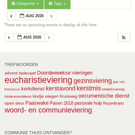
Categories
Tags
AUG 2026
There are no upcoming events to display at this time.
AUG 2026
TREFWOORDEN
Doordeweekse vieringen
advent
bedevaart
eucharistieviering
gezinsviering
jaar van
kerstmis
kerstavond
kerkdienst
franciscus
kinderkruisweg
oecumenische dienst
kindje wiegen
Kruisweg
kinderwoorddienst
Paaswake
Pasen 2018
pastorale hulp
open deur
Rozenkrans
woord- en communieviering
COMMUNIE THUIS ONTVANGEN?