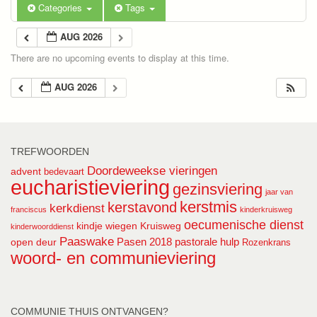
Categories
Tags
AUG 2026
There are no upcoming events to display at this time.
AUG 2026
TREFWOORDEN
Doordeweekse vieringen
advent
bedevaart
eucharistieviering
gezinsviering
jaar van
kerstmis
kerstavond
kerkdienst
franciscus
kinderkruisweg
oecumenische dienst
kindje wiegen
Kruisweg
kinderwoorddienst
Paaswake
Pasen 2018
pastorale hulp
open deur
Rozenkrans
woord- en communieviering
COMMUNIE THUIS ONTVANGEN?