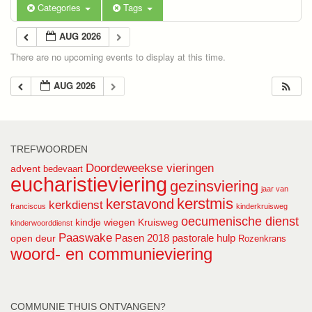
Categories
Tags
AUG 2026
There are no upcoming events to display at this time.
AUG 2026
TREFWOORDEN
Doordeweekse vieringen
advent
bedevaart
eucharistieviering
gezinsviering
jaar van
kerstmis
kerstavond
kerkdienst
franciscus
kinderkruisweg
oecumenische dienst
kindje wiegen
Kruisweg
kinderwoorddienst
Paaswake
Pasen 2018
pastorale hulp
open deur
Rozenkrans
woord- en communieviering
COMMUNIE THUIS ONTVANGEN?