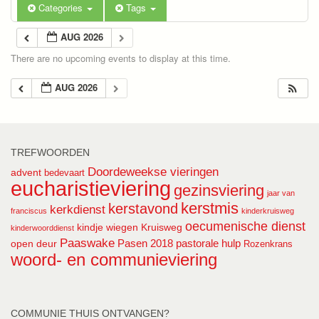
Categories
Tags
AUG 2026
There are no upcoming events to display at this time.
AUG 2026
TREFWOORDEN
Doordeweekse vieringen
advent
bedevaart
eucharistieviering
gezinsviering
jaar van
kerstmis
kerstavond
kerkdienst
franciscus
kinderkruisweg
oecumenische dienst
kindje wiegen
Kruisweg
kinderwoorddienst
Paaswake
Pasen 2018
pastorale hulp
open deur
Rozenkrans
woord- en communieviering
COMMUNIE THUIS ONTVANGEN?