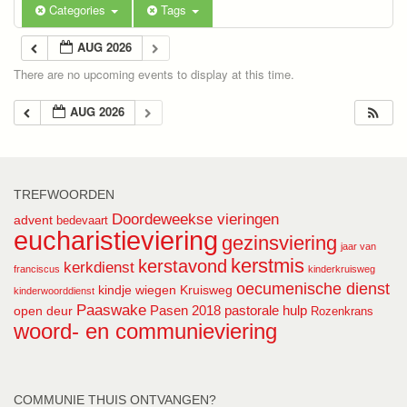
Categories
Tags
AUG 2026
There are no upcoming events to display at this time.
AUG 2026
TREFWOORDEN
Doordeweekse vieringen
advent
bedevaart
eucharistieviering
gezinsviering
jaar van
kerstmis
kerstavond
kerkdienst
franciscus
kinderkruisweg
oecumenische dienst
kindje wiegen
Kruisweg
kinderwoorddienst
Paaswake
Pasen 2018
pastorale hulp
open deur
Rozenkrans
woord- en communieviering
COMMUNIE THUIS ONTVANGEN?