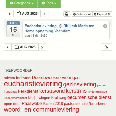
Categories
Tags
AUG 2026
Collapse All
Expand All
AUG
Eucharistieviering,
@ RK kerk Maria ten
15
Hemelopneming Veendam
za
aug 15 @ 19:30
AUG 2026
TREFWOORDEN
Doordeweekse vieringen
advent
bedevaart
eucharistieviering
gezinsviering
jaar van
kerstmis
kerstavond
kerkdienst
franciscus
kinderkruisweg
oecumenische dienst
kindje wiegen
Kruisweg
kinderwoorddienst
Paaswake
Pasen 2018
pastorale hulp
open deur
Rozenkrans
woord- en communieviering