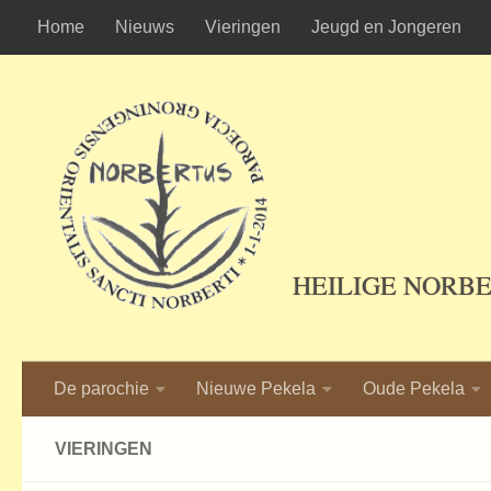
Home
Nieuws
Vieringen
Jeugd en Jongeren
Ga naar de inhoud
HEILIGE NORB
De parochie
Nieuwe Pekela
Oude Pekela
VIERINGEN