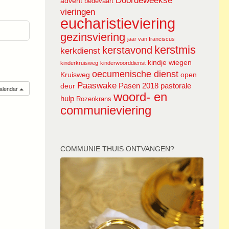
Doordeweekse
advent
bedevaart
vieringen
eucharistieviering
gezinsviering
jaar van franciscus
kerstmis
kerstavond
kerkdienst
kindje wiegen
kinderkruisweg
kinderwoorddienst
oecumenische dienst
Kruisweg
open
Paaswake
Pasen 2018
pastorale
deur
calendar
woord- en
hulp
Rozenkrans
communieviering
COMMUNIE THUIS ONTVANGEN?