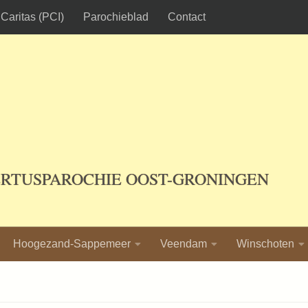
Caritas (PCI)
Parochieblad
Contact
ERTUSPAROCHIE OOST-GRONINGEN
Hoogezand-Sappemeer
Veendam
Winschoten