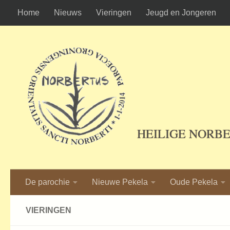
Home
Nieuws
Vieringen
Jeugd en Jongeren
Ga naar de inhoud
HEILIGE NORB
De parochie
Nieuwe Pekela
Oude Pekela
VIERINGEN