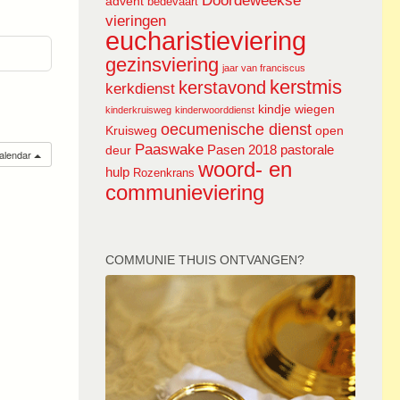
Doordeweekse
advent
bedevaart
vieringen
eucharistieviering
gezinsviering
jaar van franciscus
kerstmis
kerstavond
kerkdienst
kindje wiegen
kinderkruisweg
kinderwoorddienst
oecumenische dienst
Kruisweg
open
Paaswake
Pasen 2018
pastorale
deur
calendar
woord- en
hulp
Rozenkrans
communieviering
COMMUNIE THUIS ONTVANGEN?