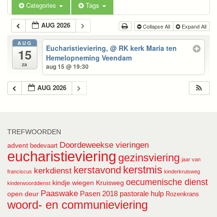
Categories
Tags
AUG 2026
Collapse All
Expand All
AUG
Eucharistieviering,
@ RK kerk Maria ten
15
Hemelopneming Veendam
za
aug 15 @ 19:30
AUG 2026
TREFWOORDEN
Doordeweekse vieringen
advent
bedevaart
eucharistieviering
gezinsviering
jaar van
kerstmis
kerstavond
kerkdienst
franciscus
kinderkruisweg
oecumenische dienst
kindje wiegen
Kruisweg
kinderwoorddienst
Paaswake
Pasen 2018
pastorale hulp
open deur
Rozenkrans
woord- en communieviering