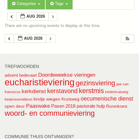
Categories
Tags
AUG 2026
There are no upcoming events to display at this time.
AUG 2026
TREFWOORDEN
Doordeweekse vieringen
advent
bedevaart
eucharistieviering
gezinsviering
jaar van
kerstmis
kerstavond
kerkdienst
franciscus
kinderkruisweg
oecumenische dienst
kindje wiegen
Kruisweg
kinderwoorddienst
Paaswake
Pasen 2018
pastorale hulp
open deur
Rozenkrans
woord- en communieviering
COMMUNIE THUIS ONTVANGEN?