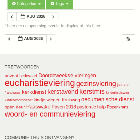
Categories
Tags
AUG 2026
There are no upcoming events to display at this time.
AUG 2026
TREFWOORDEN
Doordeweekse vieringen
advent
bedevaart
eucharistieviering
gezinsviering
jaar van
kerstmis
kerstavond
kerkdienst
franciscus
kinderkruisweg
oecumenische dienst
kindje wiegen
Kruisweg
kinderwoorddienst
Paaswake
Pasen 2018
pastorale hulp
open deur
Rozenkrans
woord- en communieviering
COMMUNIE THUIS ONTVANGEN?