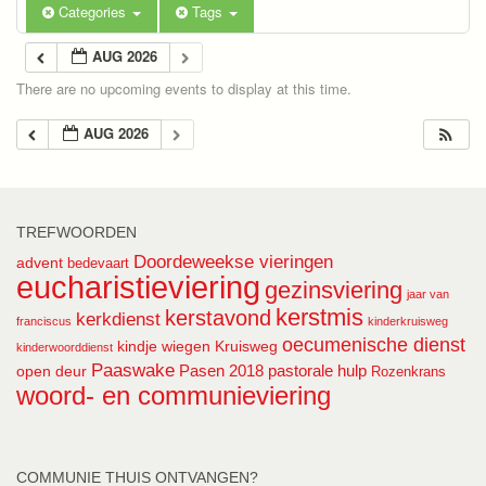
Categories
Tags
AUG 2026
There are no upcoming events to display at this time.
AUG 2026
TREFWOORDEN
Doordeweekse vieringen
advent
bedevaart
eucharistieviering
gezinsviering
jaar van
kerstmis
kerstavond
kerkdienst
franciscus
kinderkruisweg
oecumenische dienst
kindje wiegen
Kruisweg
kinderwoorddienst
Paaswake
Pasen 2018
pastorale hulp
open deur
Rozenkrans
woord- en communieviering
COMMUNIE THUIS ONTVANGEN?