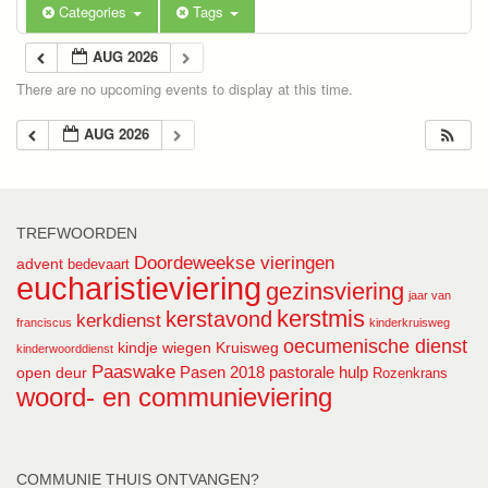
Categories
Tags
AUG 2026
There are no upcoming events to display at this time.
AUG 2026
TREFWOORDEN
Doordeweekse vieringen
advent
bedevaart
eucharistieviering
gezinsviering
jaar van
kerstmis
kerstavond
kerkdienst
franciscus
kinderkruisweg
oecumenische dienst
kindje wiegen
Kruisweg
kinderwoorddienst
Paaswake
Pasen 2018
pastorale hulp
open deur
Rozenkrans
woord- en communieviering
COMMUNIE THUIS ONTVANGEN?