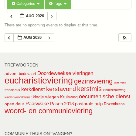
Categories
Tags
AUG 2026
There are no upcoming events to display at this time.
AUG 2026
TREFWOORDEN
Doordeweekse vieringen
advent
bedevaart
eucharistieviering
gezinsviering
jaar van
kerstmis
kerstavond
kerkdienst
franciscus
kinderkruisweg
oecumenische dienst
kindje wiegen
Kruisweg
kinderwoorddienst
Paaswake
Pasen 2018
pastorale hulp
open deur
Rozenkrans
woord- en communieviering
COMMUNIE THUIS ONTVANGEN?