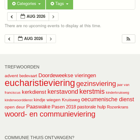
Categories
Tags
AUG 2026
There are no upcoming events to display at this time.
AUG 2026
TREFWOORDEN
Doordeweekse vieringen
advent
bedevaart
eucharistieviering
gezinsviering
jaar van
kerstmis
kerstavond
kerkdienst
franciscus
kinderkruisweg
oecumenische dienst
kindje wiegen
Kruisweg
kinderwoorddienst
Paaswake
Pasen 2018
pastorale hulp
open deur
Rozenkrans
woord- en communieviering
COMMUNIE THUIS ONTVANGEN?