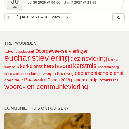
30
Jul 30 2025 @ 00:00 – Jun 7 2027 @ 23:59
wo
MRT 2021 – JUL 2025
TREFWOORDEN
Doordeweekse vieringen
advent
bedevaart
eucharistieviering
gezinsviering
jaar van
kerstmis
kerstavond
kerkdienst
franciscus
kinderkruisweg
oecumenische dienst
kindje wiegen
Kruisweg
kinderwoorddienst
Paaswake
Pasen 2018
pastorale hulp
open deur
Rozenkrans
woord- en communieviering
COMMUNIE THUIS ONTVANGEN?