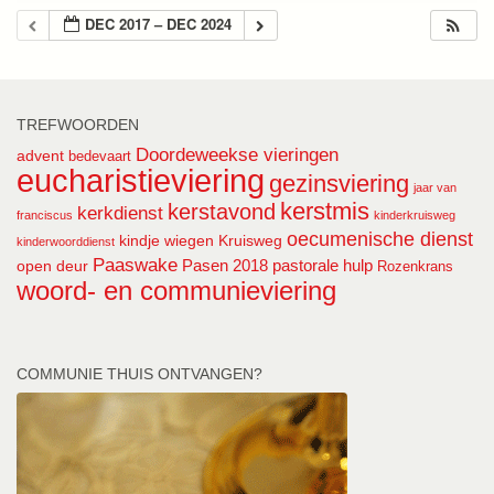
DEC 2017 – DEC 2024
TREFWOORDEN
Doordeweekse vieringen
advent
bedevaart
eucharistieviering
gezinsviering
jaar van
kerstmis
kerstavond
kerkdienst
franciscus
kinderkruisweg
oecumenische dienst
kindje wiegen
Kruisweg
kinderwoorddienst
Paaswake
Pasen 2018
pastorale hulp
open deur
Rozenkrans
woord- en communieviering
COMMUNIE THUIS ONTVANGEN?