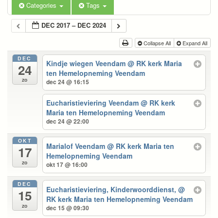
Categories
Tags
DEC 2017 – DEC 2024
Collapse All
Expand All
DEC
Kindje wiegen Veendam
@ RK kerk Maria
24
ten Hemelopneming Veendam
zo
dec 24 @ 16:15
Eucharistieviering Veendam
@ RK kerk
Maria ten Hemelopneming Veendam
dec 24 @ 22:00
OKT
Marialof Veendam
@ RK kerk Maria ten
17
Hemelopneming Veendam
zo
okt 17 @ 16:00
DEC
Eucharistieviering, Kinderwoorddienst,
@
15
RK kerk Maria ten Hemelopneming Veendam
zo
dec 15 @ 09:30